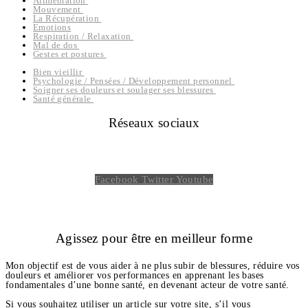
Alimentation
Mouvement
La Récupération
Emotions
Respiration / Relaxation
Mal de dos
Gestes et postures
Bien vieillir
Psychologie / Pensées / Développement personnel
Soigner ses douleurs et soulager ses blessures
Santé générale
Réseaux sociaux
Facebook
Twitter
Youtube
Agissez pour être en meilleur forme
Mon objectif est de vous aider à ne plus subir de blessures, réduire vos
douleurs et améliorer vos performances en apprenant les bases
fondamentales d’une bonne santé, en devenant acteur de votre santé.
Si vous souhaitez utiliser un article sur votre site, s’il vous