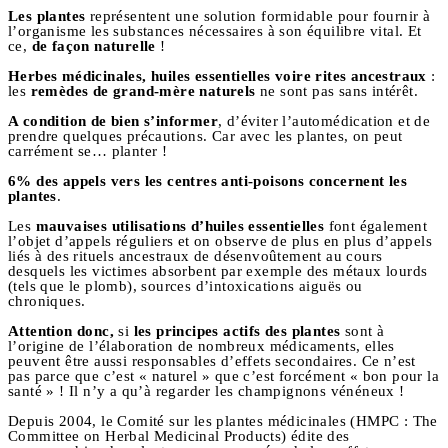
Les plantes
représentent une solution formidable pour fournir à
l’organisme les substances nécessaires à son équilibre vital. Et
ce,
de façon naturelle
!
Herbes médicinales, huiles essentielles voire rites ancestraux
:
les
remèdes de grand-mère naturels
ne sont pas sans intérêt.
A condition de bien s’informer
, d’éviter l’automédication et de
prendre quelques précautions. Car avec les plantes, on peut
carrément se… planter !
6% des appels vers les centres anti-poisons concernent les
plantes
.
Les
mauvaises utilisations d’huiles essentielles
font également
l’objet d’appels réguliers et on observe de plus en plus d’appels
liés à des rituels ancestraux de désenvoûtement au cours
desquels les victimes absorbent par exemple des métaux lourds
(tels que le plomb), sources d’intoxications aiguës ou
chroniques.
Attention donc,
si
les principes actifs des plantes
sont à
l’origine de l’élaboration de nombreux médicaments, elles
peuvent être aussi responsables d’effets secondaires. Ce n’est
pas parce que c’est « naturel » que c’est forcément « bon pour la
santé » ! Il n’y a qu’à regarder les champignons vénéneux !
Depuis 2004, le Comité sur les plantes médicinales (HMPC : The
Committee on Herbal Medicinal Products) édite des