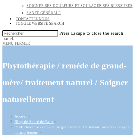
SOIGNER SES DOULEURS ET SOULAGER SES BLESSURES
SANTÉ GÉNÉRALE
CONTACTEZ NOUS
TOGGLE WEBSITE SEARCH
Press Escape to close the search
panel.
MENU
FERMER
Phytothérapie / remède de grand-
mère/ traitement naturel / Soigner
naturellement
Accueil
>
Blog de Santé de Faire
>
Phytothérapie / remède de grand-mère/ traitement naturel / Soigner
naturellement
>