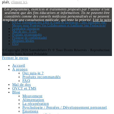
plaît,
cliquez ici
.
Les programmes, exercices et traitements proposés par l’auteur n’ont
seulement que des fins éducatives et informatives. Ils ne peuvent être
considérés comme des conseils médicaux personnalisés et ne peuvent
remplacer une consultation médicale, qui reste la priorité.
Lire la suite
QVCT, Prévention des TMS et Santé en Entreprise – Des Solutions Sur-
Mesure pour Protéger Vos Collaborateurs et Améliorer leur Productivité
Lombalgie chronique
Mal de dos : 8 clés
Produits recommandés
Politique de confidentialité
Mentions légales
FAQ
© Copyright 2026 Santedefaire.fr © Tous Droits Réservés - Reproduction
Interdite Sans Accord Préalable
Fermer le menu
Accueil
A propos
Qui suis-je ?
Produits recommandés
FAQ
Mal de dos
QVCT et TMS
Blog
Mouvement
Alimentation
La récupération
Psychologie / Pensées / Développement personnel
Emotions