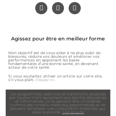
Agissez pour être en meilleur forme
Mon objectif est de vous aider à ne plus subir de
blessures, réduire vos douleurs et améliorer vos
performances en apprenant les bases
fondamentales d’une bonne santé, en devenant
acteur de votre santé.
Si vous souhaitez utiliser un article sur votre site,
s’il vous plaît,
cliquez ici
.
Les programmes, exercices et traitements proposés
par l’auteur n’ont seulement que des fins éducatives
et informatives. Ils ne peuvent être considérés
comme des conseils médicaux personnalisés et ne
peuvent remplacer une consultation médicale, qui
reste la priorité.
Lire la suite