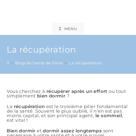
MENU
La récupération
>
Blog de Santé de Faire
>
La récupération
Vous cherchez à
récupérer après un effort
ou tout
simplement
bien dormir
?
La
récupération
est le troisième pilier fondamental
de la santé. Souvent le plus oublié, il n’en est pas
moins capital, et son principal agent,
le sommeil
,
est vital !
Bien dormir
et
dormir assez longtemps
sont
nécessaire à votre santé et à votre survie!