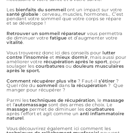
Les
bienfaits du sommeil
ont un impact sur votre
santé globale
: cerveau, muscles, hormones… C’est
pendant votre sommeil que votre corps se répare
et se développe !
Retrouver un sommeil réparateur
vous permettra
de diminuer votre
fatigue
et d’augmenter votre
vitalité
.
Vous trouverez donc ici des conseils pour
lutter
contre l’insomnie
et
mieux dormir
, mais aussi pour
améliorer votre
récupération après le sport
, pour
soulager les
courbatures
ou
douleurs musculaires
après le sport.
Comment récupérer plus vite
? Faut-il
s’étirer
?
Quel rôle du
sommeil
dans
la récupération
? Que
manger pour récupérer ?
Parmi les
techniques de récupération
, le
massage
et l’
automassage
sont des armes de choix. Le
massage
permet de diminuer les
courbatures
après l’effort et agit comme un
anti inflammatoire
naturel
.
Vous découvrirez également ici comment les
techniques de relâchement myofascial
peuvent