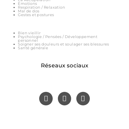
Emotions
Respiration / Relaxation
Mal de dos
Gestes et postures
Bien vieillir
Psychologie / Pensées / Développement
personnel
Soigner ses douleurs et soulager ses blessures
Santé générale
Réseaux sociaux