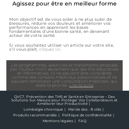
Agissez pour être en meilleur forme
Mon objectif est de vous aider à ne plus subir de
blessures, réduire vos douleurs et améliorer vos
performances en apprenant les bases
fondamentales d’une bonne santé, en devenant
acteur de votre santé.
Si vous souhaitez utiliser un article sur votre site,
s’il vous plaît,
cliquez ici
.
Les programmes, exercices et traitements proposés
par l’auteur n’ont seulement que des fins éducatives
et informatives. Ils ne peuvent être considérés
comme des conseils médicaux personnalisés et ne
peuvent remplacer une consultation médicale, qui
reste la priorité.
Lire la suite
QVCT, Prévention des TMS et Santé en Entreprise – Des
Solutions Sur-Mesure pour Protéger Vos Collaborateurs et
Améliorer leur Productivité
Lombalgie chronique
Mal de dos : 8 clés
Produits recommandés
Politique de confidentialité
Mentions légales
FAQ