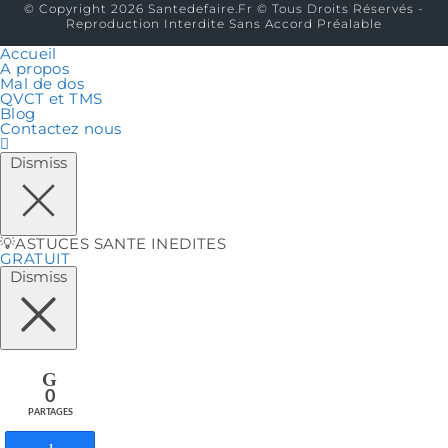
© Copyright 2026 Santedefaire.fr © Tous Droits Réservés -
Reproduction Interdite Sans Accord Préalable
Accueil
A propos
Mal de dos
QVCT et TMS
Blog
Contactez nous
Dismiss
💡ASTUCES SANTE INEDITES
GRATUIT
Dismiss
0
PARTAGES