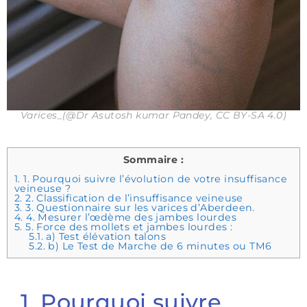
Varices_(@Dr Asutosh kumar Pandey, CC BY-SA 4.0)
Sommaire :
1.
1. Pourquoi suivre l’évolution de votre insuffisance
veineuse ?
2.
2. Classification de l’insuffisance veineuse
3.
3. Questionnaire sur les varices d’Aberdeen.
4.
4. Mesurer l’œdème des jambes lourdes
5.
5. Force des mollets et jambes lourdes :
5.1.
a) Test élévation talons
5.2.
b) Le Test de Marche de 6 minutes ou TM6
1. Pourquoi suivre