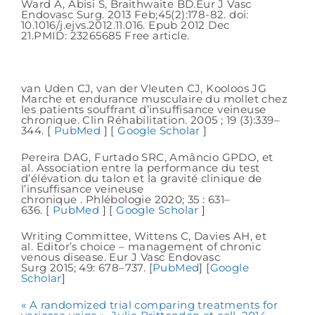
Ward A, Abisi S, Braithwaite BD.Eur J Vasc
Endovasc Surg. 2013 Feb;45(2):178-82. doi:
10.1016/j.ejvs.2012.11.016. Epub 2012 Dec
21.PMID: 23265685 Free article.
van Uden CJ, van der Vleuten CJ, Kooloos JG
Marche et endurance musculaire du mollet chez
les patients souffrant d’insuffisance veineuse
chronique. Clin Réhabilitation. 2005 ; 19 (3):339–
344. [
PubMed
] [
Google Scholar
]
Pereira DAG, Furtado SRC, Amâncio GPDO, et
al. Association entre la performance du test
d’élévation du talon et la gravité clinique de
l’insuffisance veineuse
chronique . Phlébologie 2020; 35 : 631–
636. [
PubMed
] [
Google Scholar
]
Writing Committee, Wittens C, Davies AH, et
al. Editor’s choice – management of chronic
venous disease. Eur J Vasc Endovasc
Surg 2015; 49: 678–737. [
PubMed
] [
Google
Scholar
]
« A randomized trial comparing treatments for