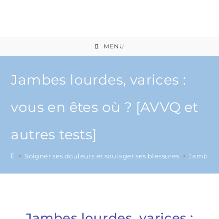
MENU
Jambes lourdes, varices :
vous en êtes où ? [AVVQ et
autres tests]
>
Soigner ses douleurs et soulager ses blessures
>
Jambes lo
Jambes lourdes, varices :