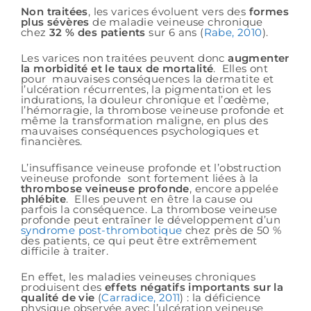
Non traitées
, les varices évoluent vers des
formes
plus sévères
de maladie veineuse chronique
chez
32 % des patients
sur 6 ans (
Rabe, 2010
).
Les varices non traitées peuvent donc
augmenter
la morbidité et le taux de mortalité
. Elles ont
pour mauvaises conséquences la dermatite et
l’ulcération récurrentes, la pigmentation et les
indurations, la douleur chronique et l’œdème,
l’hémorragie, la thrombose veineuse profonde et
même la transformation maligne, en plus des
mauvaises conséquences psychologiques et
financières.
L’insuffisance veineuse profonde et l’obstruction
veineuse profonde sont fortement liées à la
thrombose veineuse profonde
, encore appelée
phlébite
. Elles peuvent en être la cause ou
parfois la conséquence. La thrombose veineuse
profonde peut entraîner le développement d’un
syndrome post-thrombotique
chez près de 50 %
des patients, ce qui peut être extrêmement
difficile à traiter.
En effet, les maladies veineuses chroniques
produisent des
effets négatifs importants sur la
qualité de vie
(
Carradice, 2011
) : la déficience
physique observée avec l’ulcération veineuse