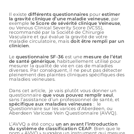
Il existe
différents questionnaires
pour
estimer
la gravité clinique d’une maladie veineuse
, par
exemple
le Score de sévérité clinique Veineuse
,
ou Venous Clinical Severity Score (VCSS),
recommandé par la Société de Chirurgie
Vasculaire et qui évalue la gravité de votre
maladie circulatoire, mais
doit être rempli par un
clinicien
.
Le
questionnaire SF-36
est une
mesure de l’état
de santé générique
, habituellement utilisé pour
mesurer la qualité de vie en cas de maladies
diverses. Par conséquent, il ne peut pas détecter
pleinement des plaintes cliniques spécifiques des
maladies veineuses.
Dans cet article, je vais plutôt vous donner un
questionnaire
que vous pouvez remplir seul
,
sans l’assistance d’un professionnel de santé, et
spécifique aux maladies veineuses
: le
Questionnaire sur les varices d’Aberdeen, ou
Aberdeen Varicose Vein Questionnaire (AVVQ).
L’AVVQ a été conçu
un an avant l’introduction
du système de classification CEAP
. Bien que le
nom « AVVQ » suggère un instrument qui mesure