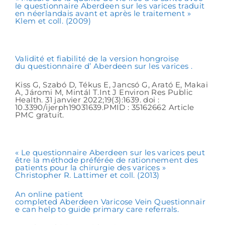
le questionnaire Aberdeen sur les varices traduit
en néerlandais avant et après le traitement »
Klem et coll. (2009)
Validité et fiabilité de la version hongroise
du questionnaire d’ Aberdeen sur les varices .
Kiss G, Szabó D, Tékus E, Jancsó G, Arató E, Makai
A, Járomi M, Mintál T.Int J Environ Res Public
Health. 31 janvier 2022;19(3):1639. doi :
10.3390/ijerph19031639.PMID : 35162662 Article
PMC gratuit.
« Le questionnaire Aberdeen sur les varices peut
être la méthode préférée de rationnement des
patients pour la chirurgie des varices »
Christopher R. Lattimer et coll. (2013)
An online patient
completed Aberdeen Varicose Vein Questionnair
e can help to guide primary care referrals.