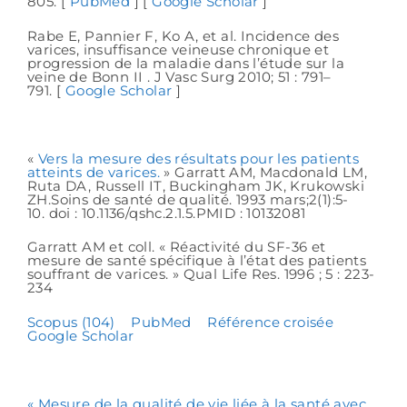
805. [
PubMed
] [
Google Scholar
]
Rabe E, Pannier F, Ko A, et al. Incidence des
varices, insuffisance veineuse chronique et
progression de la maladie dans l’étude sur la
veine de Bonn II . J Vasc Surg 2010; 51 : 791–
791. [
Google Scholar
]
«
Vers la mesure des résultats pour les patients
atteints de varices.
» Garratt AM, Macdonald LM,
Ruta DA, Russell IT, Buckingham JK, Krukowski
ZH.Soins de santé de qualité. 1993 mars;2(1):5-
10. doi : 10.1136/qshc.2.1.5.PMID : 10132081
Garratt AM et coll. « Réactivité du SF-36 et
mesure de santé spécifique à l’état des patients
souffrant de varices. » Qual Life Res. 1996 ; 5 : 223-
234
Scopus (104)
PubMed
Référence croisée
Google Scholar
« Mesure de la qualité de vie liée à la santé avec