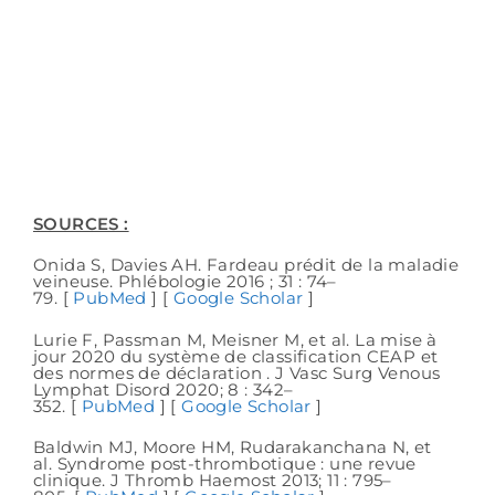
SOURCES :
Onida S, Davies AH. Fardeau prédit de la maladie
veineuse. Phlébologie 2016 ; 31 : 74–
79. [
PubMed
] [
Google Scholar
]
Lurie F, Passman M, Meisner M, et al. La mise à
jour 2020 du système de classification CEAP et
des normes de déclaration . J Vasc Surg Venous
Lymphat Disord 2020; 8 : 342–
352. [
PubMed
] [
Google Scholar
]
Baldwin MJ, Moore HM, Rudarakanchana N, et
al. Syndrome post-thrombotique : une revue
clinique. J Thromb Haemost 2013; 11 : 795–