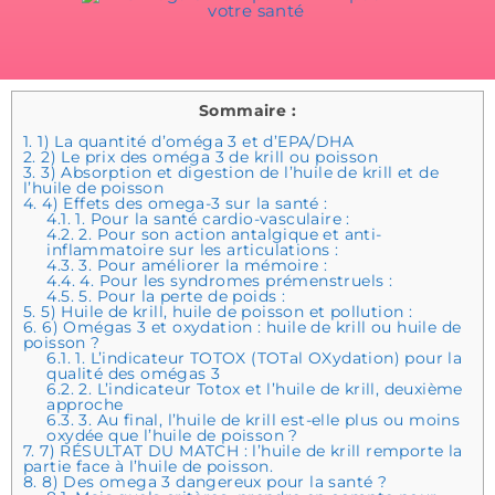
Sommaire :
1.
1) La quantité d’oméga 3 et d’EPA/DHA
2.
2) Le prix des oméga 3 de krill ou poisson
3.
3) Absorption et digestion de l’huile de krill et de
l’huile de poisson
4.
4) Effets des omega-3 sur la santé :
4.1.
1. Pour la santé cardio-vasculaire :
4.2.
2. Pour son action antalgique et anti-
inflammatoire sur les articulations :
4.3.
3. Pour améliorer la mémoire :
4.4.
4. Pour les syndromes prémenstruels :
4.5.
5. Pour la perte de poids :
5.
5) Huile de krill, huile de poisson et pollution :
6.
6) Omégas 3 et oxydation : huile de krill ou huile de
poisson ?
6.1.
1. L’indicateur TOTOX (TOTal OXydation) pour la
qualité des omégas 3
6.2.
2. L’indicateur Totox et l’huile de krill, deuxième
approche
6.3.
3. Au final, l’huile de krill est-elle plus ou moins
oxydée que l’huile de poisson ?
7.
7) RÉSULTAT DU MATCH : l’huile de krill remporte la
partie face à l’huile de poisson.
8.
8) Des omega 3 dangereux pour la santé ?