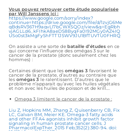
Vous pouvez retrouver cette étude popularisée
par Will Janssens ici :
https://www.google.com/sorry/index?
continue=https://drive.google.com/file/d/1zvjG6Me
qBdsRV367H9aqvLl7bCWXSQOz/view&q=EgRbh
vjAGLLd6_kFIhkA8aeDS8ByqFa0I92MGy0AZ4IQ
USo0st3kMgFyShFTT1JSWV9JU1BfTUVTU0FHRQ
On assiste a une sorte de
bataille d’études
en ce
qui concerne l’influence des omégas 3 sur le
cancer de la prostate (donc seulement chez les
hommes) :
Certaines disent que les
omégas 3
favorisent le
cancer de la prostate, d’autres au contraire que
les
omégas 3
le ralentissent. D’autres que le
problème n’apparait qu’avec les huiles végétales
et non avec les huiles de poisson et de krill….
Omega 3 limitent le cancer de la prostate :
Liu Z, Hopkins MM, Zhang Z, Quisenberry CB, Fix
LC, Galvan BM, Meier KE. Omega-3 fatty acids
and other FFA4 agonists inhibit growth factor
signaling in human prostate cancer cells. J
PharmacolExpTher. 2015 Feb;352(2):380-94. doi: