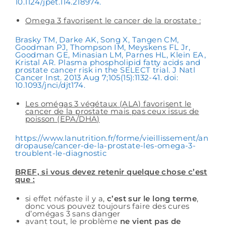
10.1124/jpet.114.218974.
Omega 3 favorisent le cancer de la prostate :
Brasky TM, Darke AK, Song X, Tangen CM,
Goodman PJ, Thompson IM, Meyskens FL Jr,
Goodman GE, Minasian LM, Parnes HL, Klein EA,
Kristal AR. Plasma phospholipid fatty acids and
prostate cancer risk in the SELECT trial. J Natl
Cancer Inst. 2013 Aug 7;105(15):1132-41. doi:
10.1093/jnci/djt174.
Les omégas 3 végétaux (ALA) favorisent le
cancer de la prostate mais pas ceux issus de
poisson (EPA/DHA)
https://www.lanutrition.fr/forme/vieillissement/an
dropause/cancer-de-la-prostate-les-omega-3-
troublent-le-diagnostic
BREF, si vous devez retenir quelque chose c’est
que :
si effet néfaste il y a,
c’est sur le long terme
,
donc vous pouvez toujours faire des cures
d’omégas 3 sans danger
avant tout, le problème
ne vient pas de