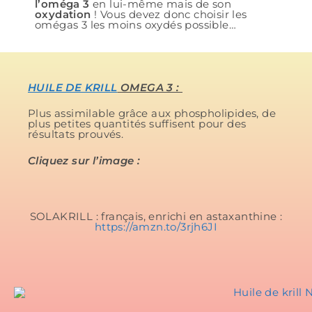
l’oméga 3
en lui-même mais de son
oxydation
! Vous devez donc choisir les
omégas 3 les moins oxydés possible…
HUILE DE KRILL
OMEGA 3 :
Plus assimilable grâce aux phospholipides, de
plus petites quantités suffisent pour des
résultats prouvés.
Cliquez sur l’image :
SOLAKRILL : français, enrichi en astaxanthine :
https://amzn.to/3rjh6JI