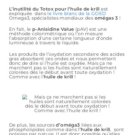
L’inutilité du Totox pour l’huile de krill
est
expliquée dans
le livre blanc de la GOED
Omega3, spécialistes mondiaux des
omégas 3
!
En fait, le
p-Anisidine Value
(pAV) est une
méthode colorimétrique où l’on mesure
l’absorption d’une certaine longueur d’onde
lumineuse à travers le liquide.
Les produits de l’oxydation secondaire des acides
gras absorbent ces ondes et nous permettent
donc de dire si l’huile est oxydée. Mais ça ne
marchent pas si les huiles sont naturellement
colorées dès le début avant toute oxydation !
Comme avec l’
huile de krill
!
De plus, les sources
d’oméga3
liées aux
phospholipides comme dans l
’huile de krill
, sont
polaires par nature. Il est donc possible qu’elles