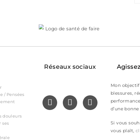
Réseaux sociaux
Agissez
Mon objectif
ir
blessures, r
e / Pensées
performance
pement
d’une bonne 
s douleurs
Si vous souhai
r ses
vous plaît,
cl
érale