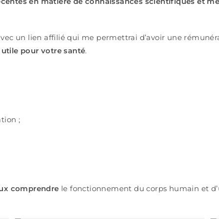
écentes en matière de connaissances scientifiques et mé
 avec un lien affilié qui me permettrai d’avoir une rémunéra
s
utile pour votre santé
.
:
tion ;
ux comprendre
le fonctionnement du corps humain et d’u