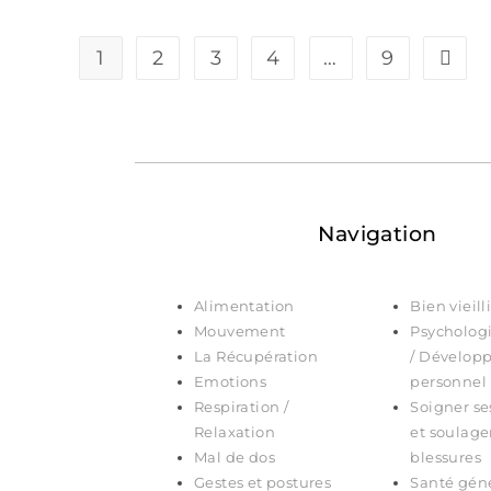
1
2
3
4
…
9
Navigation
Alimentation
Bien vieill
Mouvement
Psychologi
La Récupération
/ Dévelop
Emotions
personnel
Respiration /
Soigner se
Relaxation
et soulage
Mal de dos
blessures
Gestes et postures
Santé gén