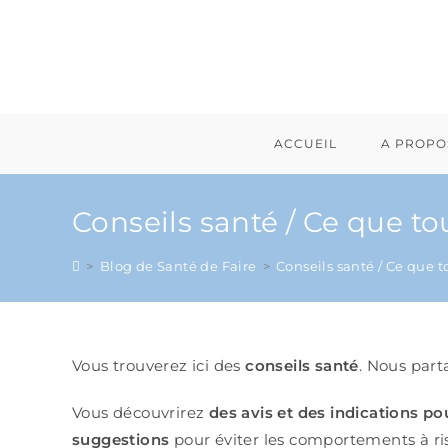
ACCUEIL
A PROPO
Conseils santé / Ce que t
>
Blog de Santé de Faire
>
Conseils santé / Ce que 
Vous trouverez ici des
conseils santé
. Nous par
Vous découvrirez
des avis et des indications po
suggestions
pour éviter les comportements à ri